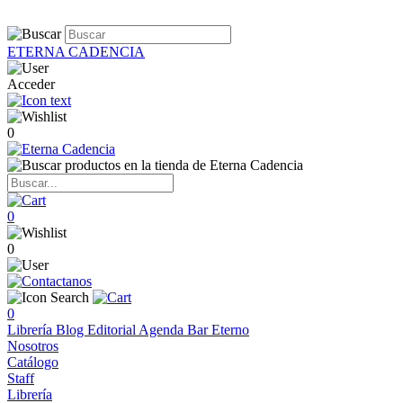
ETERNA CADENCIA
Acceder
0
0
0
0
Librería
Blog
Editorial
Agenda
Bar Eterno
Nosotros
Catálogo
Staff
Librería