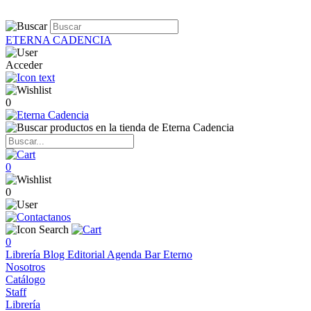
ETERNA CADENCIA
Acceder
0
0
0
0
Librería
Blog
Editorial
Agenda
Bar Eterno
Nosotros
Catálogo
Staff
Librería