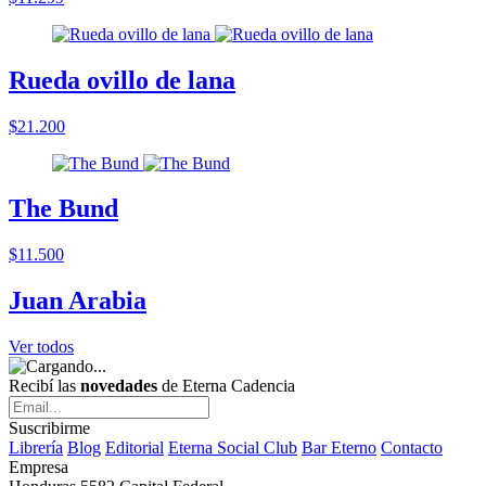
Rueda ovillo de lana
$21.200
The Bund
$11.500
Juan Arabia
Ver todos
Recibí las
novedades
de Eterna Cadencia
Suscribirme
Librería
Blog
Editorial
Eterna Social Club
Bar Eterno
Contacto
Empresa