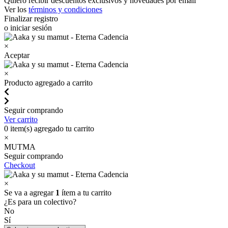
Quiero recibir descuentos exclusivos y novedades por email
Ver los
términos y condiciones
Finalizar registro
o iniciar sesión
×
Aceptar
×
Producto agregado a carrito
Seguir comprando
Ver carrito
0
item(s) agregado tu carrito
×
MUTMA
Seguir comprando
Checkout
×
Se va a agregar
1
ítem a tu carrito
¿Es para un colectivo?
No
Sí