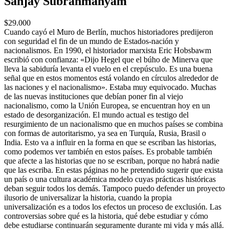
Sanjay Subrahmanyam
$29.000
Cuando cayó el Muro de Berlín, muchos historiadores predijeron
con seguridad el fin de un mundo de Estados-nación y
nacionalismos. En 1990, el historiador marxista Eric Hobsbawm
escribió con confianza: «Dijo Hegel que el búho de Minerva que
lleva la sabiduría levanta el vuelo en el crepúsculo. Es una buena
señal que en estos momentos está volando en círculos alrededor de
las naciones y el nacionalismo». Estaba muy equivocado. Muchas
de las nuevas instituciones que debían poner fin al viejo
nacionalismo, como la Unión Europea, se encuentran hoy en un
estado de desorganización. El mundo actual es testigo del
resurgimiento de un nacionalismo que en muchos países se combina
con formas de autoritarismo, ya sea en Turquía, Rusia, Brasil o
India. Esto va a influir en la forma en que se escriban las historias,
como podemos ver también en estos países. Es probable también
que afecte a las historias que no se escriban, porque no habrá nadie
que las escriba. En estas páginas no he pretendido sugerir que exista
un país o una cultura académica modelo cuyas prácticas históricas
deban seguir todos los demás. Tampoco puedo defender un proyecto
ilusorio de universalizar la historia, cuando la propia
universalización es a todos los efectos un proceso de exclusión. Las
controversias sobre qué es la historia, qué debe estudiar y cómo
debe estudiarse continuarán seguramente durante mi vida y más allá.