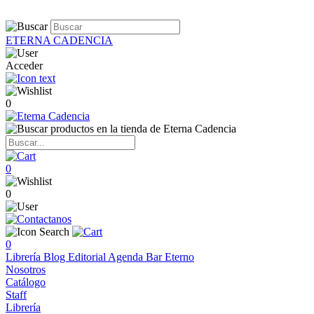
ETERNA CADENCIA
Acceder
0
0
0
0
Librería
Blog
Editorial
Agenda
Bar Eterno
Nosotros
Catálogo
Staff
Librería