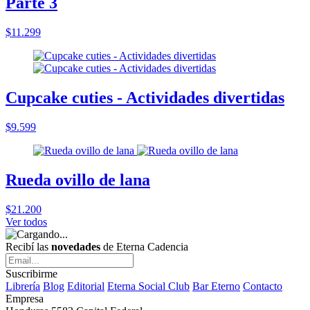
Parte 3
$11.299
Cupcake cuties - Actividades divertidas
$9.599
Rueda ovillo de lana
$21.200
Ver todos
Recibí las
novedades
de Eterna Cadencia
Suscribirme
Librería
Blog
Editorial
Eterna Social Club
Bar Eterno
Contacto
Empresa