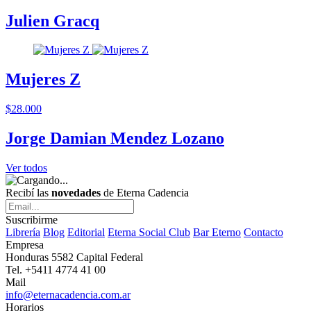
Julien Gracq
Mujeres Z
$28.000
Jorge Damian Mendez Lozano
Ver todos
Recibí las
novedades
de Eterna Cadencia
Suscribirme
Librería
Blog
Editorial
Eterna Social Club
Bar Eterno
Contacto
Empresa
Honduras 5582 Capital Federal
Tel. +5411 4774 41 00
Mail
info@eternacadencia.com.ar
Horarios