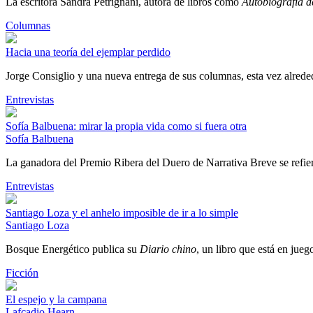
La escritora Sandra Petrignani, autora de libros como
Autobiografía d
Columnas
Hacia una teoría del ejemplar perdido
Jorge Consiglio y una nueva entrega de sus columnas, esta vez alrededo
Entrevistas
Sofía Balbuena: mirar la propia vida como si fuera otra
Sofía Balbuena
La ganadora del Premio Ribera del Duero de Narrativa Breve se refiere
Entrevistas
Santiago Loza y el anhelo imposible de ir a lo simple
Santiago Loza
Bosque Energético publica su
Diario chino
, un libro que está en jueg
Ficción
El espejo y la campana
Lafcadio Hearn