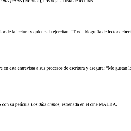
e mis perros
(Nórdica), nos deja su lista de lecturas.
r de la lectura y quienes la ejercitan: “T oda biografía de lector deber
 en esta entrevista a sus procesos de escritura y asegura: “Me gustan 
o con su película
Los días chinos
, estrenada en el cine MALBA.