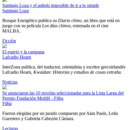
Santiago Loza y el anhelo imposible de ir a lo simple
Santiago Loza
Bosque Energético publica su
Diario chino
, un libro que está en
juego con su película
Los días chinos
, estrenada en el cine
MALBA.
Ficción
El espejo y la campana
Lafcadio Hearn
InterZona publica, del traductor, orientalista y escritor grecoirlandés
Lafcadio Hearn,
Kwaidan: Historias y estudios de cosas extraña
.
Noticias
Se anunciaron las 10 novelas seleccionadas para la Lista Larga del
Premio Fundación Medifé - Filba
Filba
Fueron elegidas por un jurado compuesto por Alan Pauls, Leila
Guerriero y Gabriela Cabezón Cámara.
Lecturas