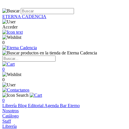
ETERNA CADENCIA
Acceder
0
0
0
0
Librería
Blog
Editorial
Agenda
Bar Eterno
Nosotros
Catálogo
Staff
Librería