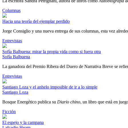
La escritora Sandra Petrignani, autora de libros como
Autobiografía d
Columnas
Hacia una teoría del ejemplar perdido
Jorge Consiglio y una nueva entrega de sus columnas, esta vez alrededo
Entrevistas
Sofía Balbuena: mirar la propia vida como si fuera otra
Sofía Balbuena
La ganadora del Premio Ribera del Duero de Narrativa Breve se refiere
Entrevistas
Santiago Loza y el anhelo imposible de ir a lo simple
Santiago Loza
Bosque Energético publica su
Diario chino
, un libro que está en jueg
Ficción
El espejo y la campana
Lafcadio Hearn