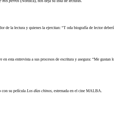
e mis perros
(Nórdica), nos deja su lista de lecturas.
r de la lectura y quienes la ejercitan: “T oda biografía de lector deber
 en esta entrevista a sus procesos de escritura y asegura: “Me gustan 
o con su película
Los días chinos
, estrenada en el cine MALBA.