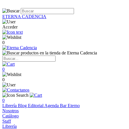
ETERNA CADENCIA
Acceder
0
0
0
0
Librería
Blog
Editorial
Agenda
Bar Eterno
Nosotros
Catálogo
Staff
Librería