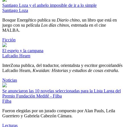
Santiago Loza y el anhelo imposible de ir a lo simple
Santiago Loza
Bosque Energético publica su
Diario chino
, un libro que está en
juego con su película
Los días chinos
, estrenada en el cine
MALBA.
Ficción
El espejo y la campana
Lafcadio Hearn
InterZona publica, del traductor, orientalista y escritor grecoirlandés
Lafcadio Hearn,
Kwaidan: Historias y estudios de cosas extraña
.
Noticias
Se anunciaron las 10 novelas seleccionadas para la Lista Larga del
Premio Fundación Medifé - Filba
Filba
Fueron elegidas por un jurado compuesto por Alan Pauls, Leila
Guerriero y Gabriela Cabezón Cámara.
Lecturas