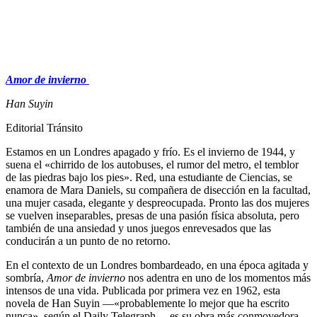
Amor de invierno
Han Suyin
Editorial Tránsito
Estamos en un Londres apagado y frío. Es el invierno de 1944, y
suena el «chirrido de los autobuses, el rumor del metro, el temblor
de las piedras bajo los pies». Red, una estudiante de Ciencias, se
enamora de Mara Daniels, su compañera de disección en la facultad,
una mujer casada, elegante y despreocupada. Pronto las dos mujeres
se vuelven inseparables, presas de una pasión física absoluta, pero
también de una ansiedad y unos juegos enrevesados que las
conducirán a un punto de no retorno.
En el contexto de un Londres bombardeado, en una época agitada y
sombría,
Amor de invierno
nos adentra en uno de los momentos más
intensos de una vida. Publicada por primera vez en 1962, esta
novela de Han Suyin —«probablemente lo mejor que ha escrito
nunca», según el Daily Telegraph— es su obra más conmovedora,