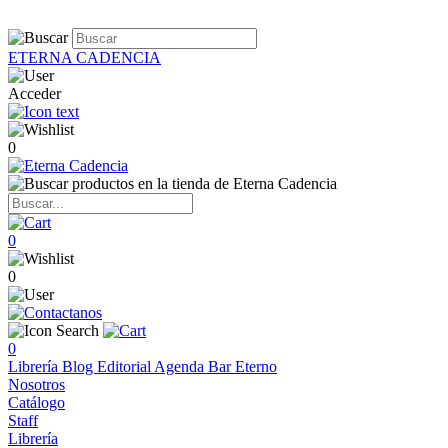
ETERNA CADENCIA
Acceder
0
0
0
0
Librería
Blog
Editorial
Agenda
Bar Eterno
Nosotros
Catálogo
Staff
Librería