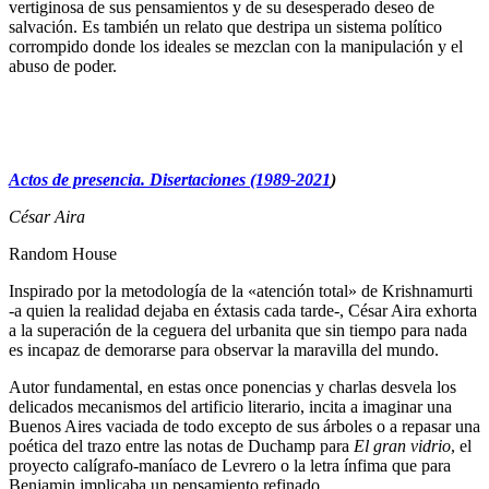
vertiginosa de sus pensamientos y de su desesperado deseo de
salvación. Es también un relato que destripa un sistema político
corrompido donde los ideales se mezclan con la manipulación y el
abuso de poder.
A
ctos de presencia. Disertaciones (1989-2021
)
César Aira
Random House
Inspirado por la metodología de la «atención total» de Krishnamurti
-a quien la realidad dejaba en éxtasis cada tarde-, César Aira exhorta
a la superación de la ceguera del urbanita que sin tiempo para nada
es incapaz de demorarse para observar la maravilla del mundo.
Autor fundamental, en estas once ponencias y charlas desvela los
delicados mecanismos del artificio literario, incita a imaginar una
Buenos Aires vaciada de todo excepto de sus árboles o a repasar una
poética del trazo entre las notas de Duchamp para
El gran vidrio
, el
proyecto calígrafo-maníaco de Levrero o la letra ínfima que para
Benjamin implicaba un pensamiento refinado…