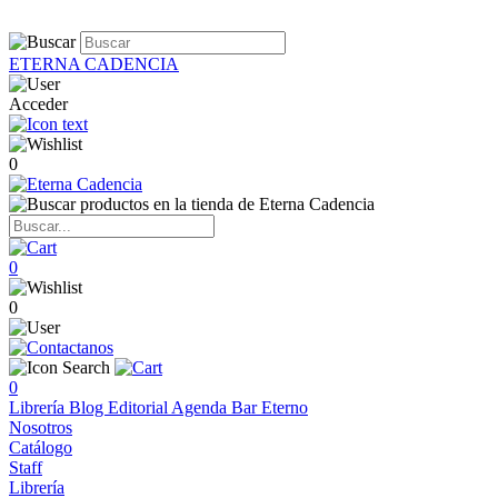
ETERNA CADENCIA
Acceder
0
0
0
0
Librería
Blog
Editorial
Agenda
Bar Eterno
Nosotros
Catálogo
Staff
Librería