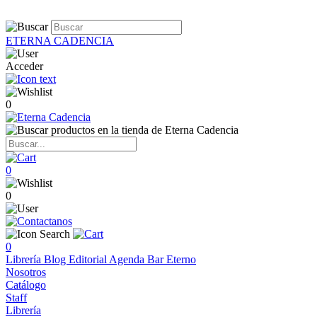
ETERNA CADENCIA
Acceder
0
0
0
0
Librería
Blog
Editorial
Agenda
Bar Eterno
Nosotros
Catálogo
Staff
Librería